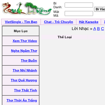
Bí
Danh:
Mật
Mã:
VietSingle - Tìm Bạn
Chat - Trò Chuyện
Hát Karaoke
Lời Nhạc »
A
B
C
Mục Lục
Thể Loại
Xem Thơ Video
Nghe Ngâm Thơ
Thơ Buồn
Thơ Nhí Nhãnh
Thơ Quê Hương
Thơ Thất Tình
Thơ Thời Áo Trắng