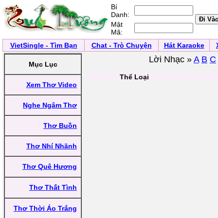
Bí
Danh:
Mật
Mã:
VietSingle - Tìm Bạn
Chat - Trò Chuyện
Hát Karaoke
Lời Nhạc »
A
B
C
Mục Lục
Thể Loại
Xem Thơ Video
Nghe Ngâm Thơ
Thơ Buồn
Thơ Nhí Nhãnh
Thơ Quê Hương
Thơ Thất Tình
Thơ Thời Áo Trắng