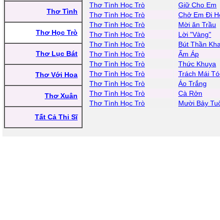
Thơ Tình Học Trò
Giữ Cho Em
Thơ Tình
Thơ Tình Học Trò
Chở Em Đi H
Thơ Tình Học Trò
Mời ăn Trầu
Thơ Học Trò
Thơ Tình Học Trò
Lời "Vàng"
Thơ Tình Học Trò
Bút Thần Kha
Thơ Lục Bát
Thơ Tình Học Trò
Ấm Áp
Thơ Tình Học Trò
Thức Khuya
Thơ Tình Học Trò
Trách Mái T
Thơ Với Hoa
Thơ Tình Học Trò
Áo Trắng
Thơ Tình Học Trò
Cà Rởn
Thơ Xuân
Thơ Tình Học Trò
Mười Bảy Tuổ
Tất Cả Thi Sĩ