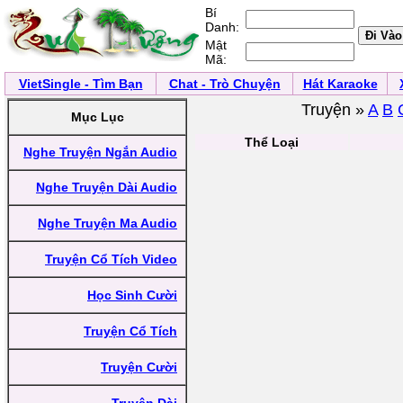
Bí
Danh:
Mật
Mã:
VietSingle - Tìm Bạn
Chat - Trò Chuyện
Hát Karaoke
Truyện »
A
B
Mục Lục
Thể Loại
Nghe Truyện Ngắn Audio
Nghe Truyện Dài Audio
Nghe Truyện Ma Audio
Truyện Cổ Tích Video
Học Sinh Cười
Truyện Cổ Tích
Truyện Cười