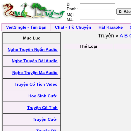
Bí
Danh:
Mật
Mã:
VietSingle - Tìm Bạn
Chat - Trò Chuyện
Hát Karaoke
Truyện »
A
B
Mục Lục
Thể Loại
Nghe Truyện Ngắn Audio
Nghe Truyện Dài Audio
Nghe Truyện Ma Audio
Truyện Cổ Tích Video
Học Sinh Cười
Truyện Cổ Tích
Truyện Cười