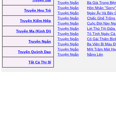
Truyện Dài
Truyện Ngắn
Bà Già Trong Bện
Truyện Ngắn
Hôn Nhân "Sorry"
Truyện Học Trò
Truyện Ngắn
Ngày Ấy Và Bây 
Truyện Ngắn
Chiếc Ghế Trống
Truyện Kiếm Hiệp
Truyện Ngắn
Cuộc Đời Này Ng
Truyện Ngắn
Lời Thú Tội Giữa
Truyện Ma (Kinh Dị)
Truyện Ngắn
Tỏ Tình Ngày Cá
Truyện Ngắn
Cô Gái Thiên Bìn
Truyện Ngắn
Truyện Ngắn
Ba Viên Bi Màu Đ
Truyện Ngắn
Một Trăm Mét Hạ
Truyện Quỳnh Dao
Truyện Ngắn
Nắng Lên
Tất Cả Thi Sĩ