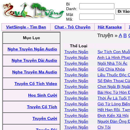
Bí
Danh:
Mật
Mã:
VietSingle - Tìm Bạn
Chat - Trò Chuyện
Hát Karaoke
Truyện »
A
B
Mục Lục
Thể Loại
Nghe Truyện Ngắn Audio
Truyện Ngắn
Sự Tích Con Muỗi
Truyện Ngắn
Anh Là Hình Phạt 
Nghe Truyện Dài Audio
Truyện Ngắn
Ngôi Nhà Tội Ác
Truyện Ngắn
Giữ Chìa Khóa
Nghe Truyện Ma Audio
Truyện Ngắn
Liều Thuốc Độc 
Truyện Ngắn
Số Điện Thoại C
Truyện Cổ Tích Video
Truyện Ngắn
Chơi Ngãi Bị Ngã
Truyện Ngắn
Bài Học Từ Hòn 
Học Sinh Cười
Truyện Ngắn
Thời Ấy Là Tuổi 
Truyện Ngắn
Gió Từ Lòng Biể
Truyện Cổ Tích
Truyện Ngắn
Hết Hạn Rồi, Tạm
Truyện Ngắn
Định Kiến Xã Hội
Truyện Cười
Truyện Ngắn
Người Đàn Ông Đ
Truyện Ngắn
Chị Tôi