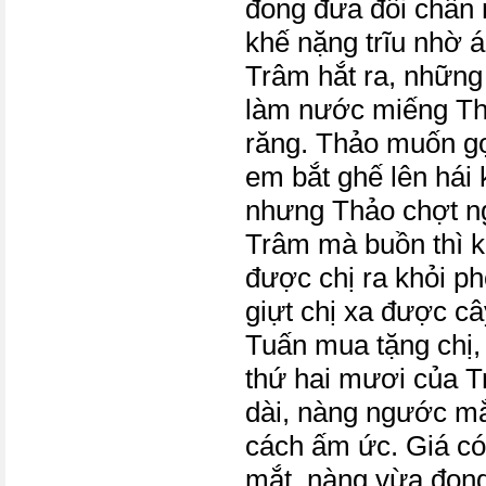
đong đưa đôi chân
khế nặng trĩu nhờ 
Trâm hắt ra, những 
làm nước miếng Th
răng. Thảo muốn gọ
em bắt ghế lên hái
nhưng Thảo chợt n
Trâm mà buồn thì k
được chị ra khỏi p
giựt chị xa được c
Tuấn mua tặng chị, 
thứ hai mươi của T
dài, nàng ngước m
cách ấm ức. Giá c
mắt, nàng vừa đon