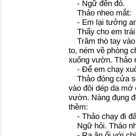
- Ngữ đến đó.
Thảo nheo mắt:
- Em lại tưởng a
Thẩy cho em trái ổ
Trâm thò tay vào tú
to, ném về phòng ch
xuống vườn. Thảo n
- Để em chạy xuố
Thảo đóng cửa sổ 
vào đôi dép da mớ
vườn. Nàng đụng đ
thềm:
- Thảo chạy đi đâ
Ngữ hỏi. Tháo nhì
- Ra ăn ổi với chị