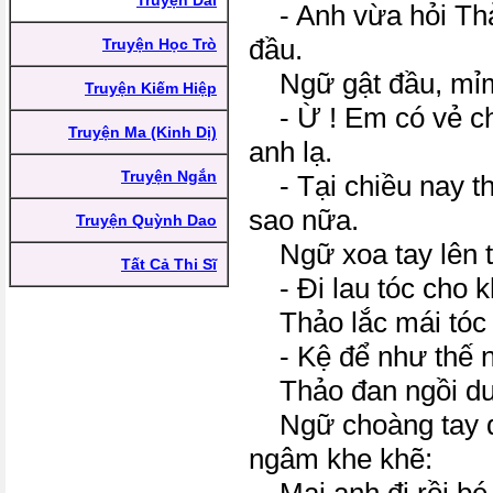
Truyện Dài
- Anh vừa hỏi Thả
đầu.
Truyện Học Trò
Ngữ gật đầu, mỉm 
Truyện Kiếm Hiệp
- Ừ ! Em có vẻ ch
Truyện Ma (Kinh Dị)
anh lạ.
Truyện Ngắn
- Tại chiều nay th
sao nữa.
Truyện Quỳnh Dao
Ngữ xoa tay lên t
Tất Cả Thi Sĩ
- Đi lau tóc cho k
Thảo lắc mái tóc 
- Kệ để như thế nà
Thảo đan ngồi dư
Ngữ choàng tay q
ngâm khe khẽ: