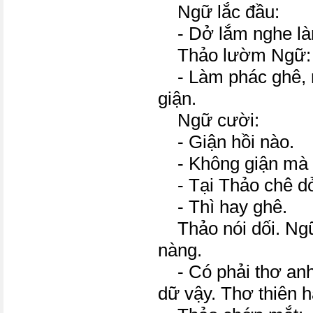
Ngữ lắc đầu:
- Dở lắm nghe là
Thảo lườm Ngữ:
- Làm phác ghê, ng
giận.
Ngữ cười:
- Giận hồi nào.
- Không giận mà k
- Tại Thảo chê dở
- Thì hay ghê.
Thảo nói dối. Ngữ
nàng.
- Có phải thơ anh
dữ vậy. Thơ thiên 