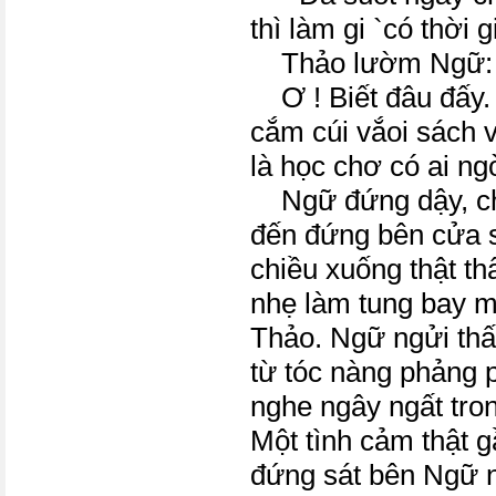
thì làm gi `có thời 
Thảo lườm Ngữ:
Ơ ! Biết đâu đấy. 
cắm cúi vắoi sách
là học chơ có ai ng
Ngữ đứng dậy, ch
đến đứng bên cửa s
chiều xuống thật th
nhẹ làm tung bay m
Thảo. Ngữ ngửi thấ
từ tóc nàng phảng 
nghe ngây ngất tro
Một tình cảm thật g
đứng sát bên Ngữ 