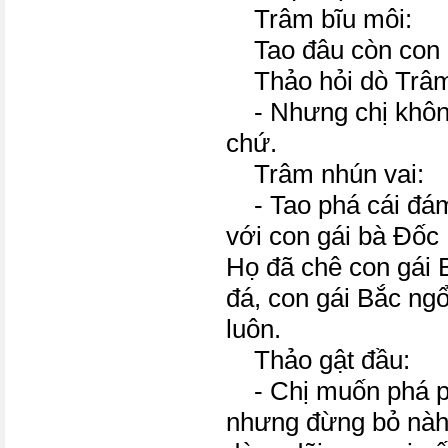
Trâm bĩu môi:
Tao đâu còn con n
Thảo hỏi dò Trâ
- Nhưng chị không
chứ.
Trâm nhún vai:
- Tao phá cái đám
với con gái bà Đốc
Họ đã chê con gái 
đá, con gái Bắc ngổ
luôn.
Thảo gật đầu:
- Chị muốn phá ph
nhưng đừng bỏ nàh 