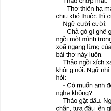
Thảo chớp mắt:
- Thơ thiên hạ mà
chịu khó thuộc thì
Ngữ cười cười:
- Chả gó gì ghê g
ngồi một mình tron
xoã ngang lừng của
bài thơ này luôn.
Thảo ngồi xích xa
không nói. Ngữ nhì
hỏi:
- Có muốn anh đọc
nghe không?
Thảo gật đầu. Ngữ
chân, tựa đâu lên 