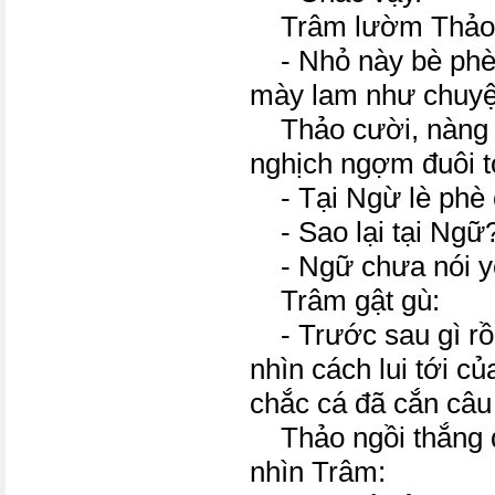
Trâm lườm Thảo
- Nhỏ này bè phè 
mày lam như chuyệ
Thảo cười, nàng d
nghịch ngợm đuôi t
- Tại Ngừ lè phè c
- Sao lại tại Ngữ
- Ngữ chưa nói yê
Trâm gật gù:
- Trước sau gì rồi
nhìn cách lui tới củ
chắc cá đã cắn câu 
Thảo ngồi thắng d
nhìn Trâm: