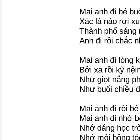
Mai anh đi bé buồ
Xác lá nào rơi xu
Thành phố sáng m
Anh đi rồi chắc n
Mai anh đi lòng 
Bởi xa rồi kỹ nệi
Như giọt nắng pha
Như buổi chiều đ
Mai anh đi rồi bé
Mai anh đi nhớ bé
Nhớ dáng học trò
Nhớ môi hồng tóc