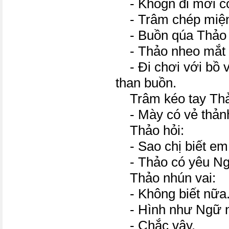
- Khôgn đi mới c
- Trâm chép miện
- Buồn qúa Thảo 
- Thảo nheo mắt 
- Đi chơi với bồ 
than buồn.
Trâm kéo tay Thảo 
- Mày có vẻ thảnh
Thảo hỏi:
- Sao chị biết em 
- Thảo có yêu Ng
Thảo nhún vai:
- Không biết nữa
- Hình như Ngữ nó
- Chắc vậy.