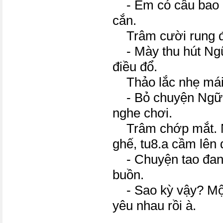
- Em có câu bao 
cắn.
Trâm cười rung đô
- Mày thu hút Ng
điều đổ.
Thảo lắc nhẹ mái 
- Bỏ chuyện Ngữ đ
nghe chơi.
Trâm chớp mắt. Nà
ghế, tu8.a cầm lên 
- Chuyện tao đang
buồn.
- Sao kỳ vậy? Một 
yêu nhau rồi à.