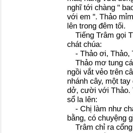
nghĩ tới chàng " bao
với em ". Thảo mỉ
lên trong đêm tối.
Tiếng Trâm gọi Th
chát chúa:
- Thảo ơi, Thảo, 
Thảo mơ tung cán
ngồi vắt vẻo trên câ
nhánh cây, một tay 
dở, cười với Thảo.
sổ la lên:
- Chị làm như chá
bằng, có chuyệng g
Trâm chỉ ra cổng,