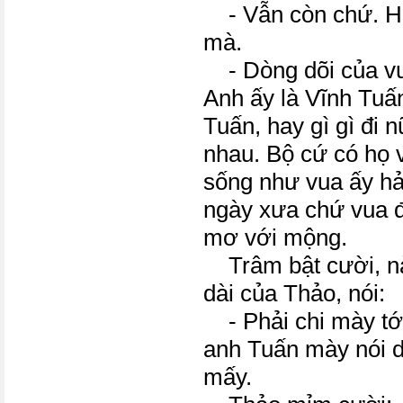
- Vẫn còn chứ. Họ
mà.
- Dòng dõi của vua 
Anh ấy là Vĩnh Tuấ
Tuấn, hay gì gì đi
nhau. Bộ cứ có họ v
sống như vua ấy hả
ngày xưa chứ vua 
mơ với mộng.
Trâm bật cười, nà
dài của Thảo, nói:
- Phải chi mày tớ
anh Tuấn mày nói d
mấy.