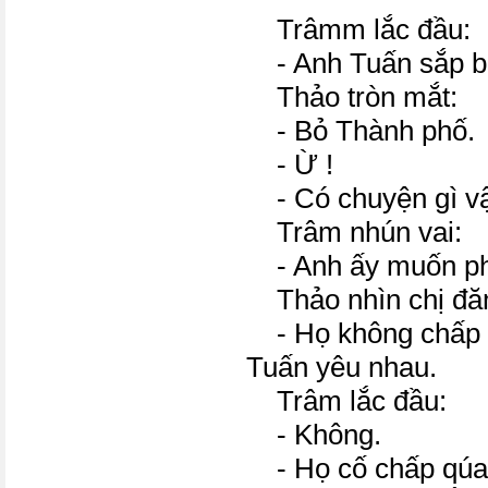
Trâmm lắc đầu:
- Anh Tuấn sắp bỏ
Thảo tròn mắt:
- Bỏ Thành phố.
- Ừ !
- Có chuyện gì v
Trâm nhún vai:
- Anh ấy muốn phả
Thảo nhìn chị đă
- Họ không chấp n
Tuấn yêu nhau.
Trâm lắc đầu:
- Không.
- Họ cố chấp qúa