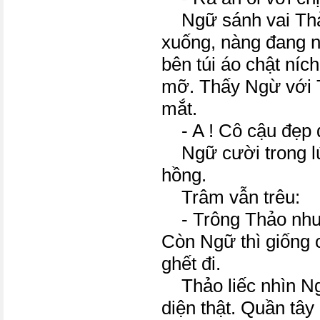
Ngữ sánh vai Thả
xuống, nàng đang ng
bên túi áo chật ní
mỡ. Thấy Ngừ với 
mắt.
- A ! Cô cậu đẹp đ
Ngữ cười trong l
hồng.
Trâm vẫn trêu:
- Trông Thảo như 
Còn Ngữ thì giống 
ghết đi.
Thảo liếc nhìn Ng
diện thật. Quần tâ