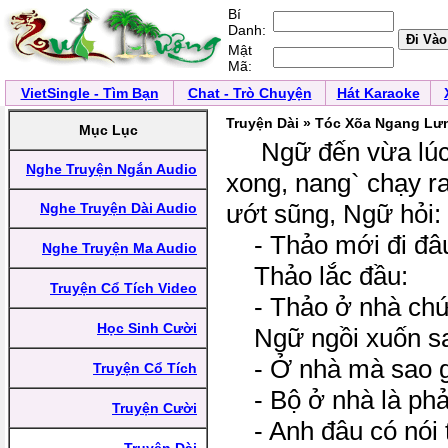
Bí
Danh:
Mật
Mã:
VietSingle - Tìm Bạn
Chat - Trò Chuyện
Hát Karaoke
Truyện Dài » Tóc Xõa Ngang Lư
Mục Lục
Ngữ đến vừa lúc
Nghe Truyện Ngắn Audio
xong, nang` chạy r
ướt sũng, Ngữ hỏi:
Nghe Truyện Dài Audio
- Thảo mới đi đâu
Nghe Truyện Ma Audio
Thảo lắc đầu:
Truyện Cổ Tích Video
- Thảo ở nhà chứ 
Học Sinh Cười
Ngữ ngồi xuốn sa
- Ở nhà mà sao g
Truyện Cổ Tích
- Bộ ở nhà là phả
Truyện Cười
- Anh đâu có nói 