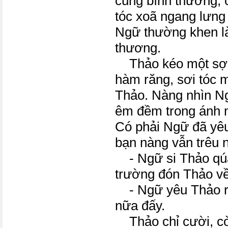
cũng bình thường;
tóc xoã ngang lưng
Ngữ thường khen l
thương.
Thảo kéo một sợi 
hàm răng, sơi tóc 
Thảo. Nàng nhìn Ng
êm đềm trong ánh m
Có phải Ngữ đã yê
bạn nàng vẫn trêu 
- Ngữ si Thảo qúa
trường đón Thảo về
- Ngữ yêu Thảo rồ
nữa đấy.
Thảo chỉ cười, còn