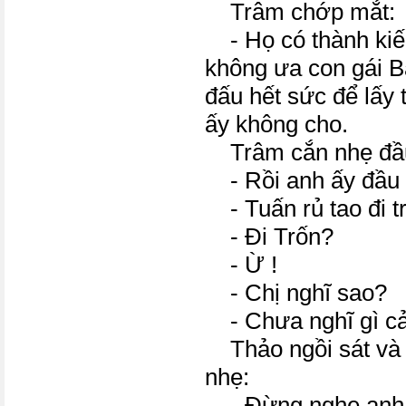
Trâm chớp mắt:
- Họ có thành kiế
không ưa con gái B
đấu hết sức để lấy 
ấy không cho.
Trâm cắn nhẹ đầu
- Rồi anh ấy đầu 
- Tuấn rủ tao đi t
- Đi Trốn?
- Ừ !
- Chị nghĩ sao?
- Chưa nghĩ gì cả
Thảo ngồi sát và 
nhẹ:
- Đừng nghe anh 