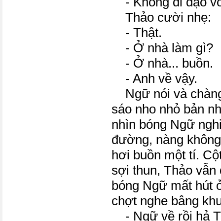
- Không đi dạo với
Thảo cười nhẹ:
- Thật.
- Ở nhà làm gì?
- Ở nhà... buồn.
- Anh về vậy.
Ngữ nói và chàng 
sáo nho nhỏ bản nh
nhìn bóng Ngữ ngh
đường, nàng không 
hơi buồn một tí. Cộ
sợi thun, Thảo vẫn
bóng Ngữ mất hút 
chợt nghe bâng kh
- Ngữ về rồi hả 