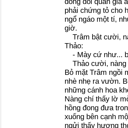
dòng dõi quan gia ấ
phải chứng tỏ cho 
ngổ ngáo một tí, n
giờ.
Trâm bật cười, nà
Thảo:
- Mày cứ như... bà
Thảo cười, nàng 
Bỏ mặt Trâm ngồi 
nhè nhẹ ra vườn. Bu
những cánh hoa khế
Nàng chí thấy lờ 
hồng đong đưa tron
xuống bên cạnh mộ
ngửi thấy hương th