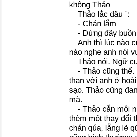
không Thảo
Thảo lắc đâu `:
- Chán lắm
- Đứng đây buồn 
Anh thì lúc nào cũ
nào nghe anh nói vu
Thảo nói. Ngữ cư
- Thảo cũng thế. 
than với anh ở hoà
sạo. Thảo cũng đan
mà.
- Thảo cắn môi n
thèm một thay đổi t
chán qúa, lẵng lẽ q