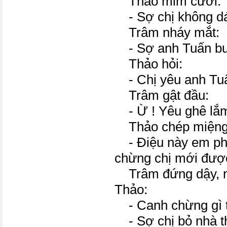
Thảo mỉm cười:
- Sợ chị không dá
Trâm nháy mắt:
- Sợ anh Tuấn buồ
Thảo hỏi:
- Chị yêu anh Tuấ
Trâm gật đầu:
- Ừ ! Yêu ghê lắ
Thảo chép miệng
- Điệu này em ph
chừng chị mới đượ
Trâm đứng dậy, nà
Thảo:
- Canh chừng gì t
- Sợ chị bỏ nhà t