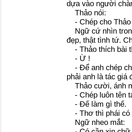
dựa vào người chà
Thảo nói:
- Chép cho Thảo b
Ngữ cứ nhìn trong
đẹp, thật tình tứ. 
- Thảo thích bài t
- Ừ !
- Để anh chép ch
phải anh là tác giá
Thảo cười, ánh mắ
- Chép luôn tên t
- Đế làm gì thế.
- Thơ thì phái có 
Ngữ nheo mắt:
- Có cần xin chữ 