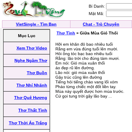
Bí Danh:
Mật Mã:
VietSingle - Tìm Bạn
Chat - Trò Chuyện
Thơ Tình
» Giữa Mùa Gió Thổi
Mục Lục
Hỡi em khăn đỏ bao nhiêu tuổi
Xem Thơ Video
Rằng em vừa đúng tuổi lên mười.
Hỏi ông tóc bạc bao nhiêu tuổi
Rằng: lão trời cho đúng tám mươi.
Nghe Ngâm Thơ
Em nói: Gió mùa xuân thổi
áo đẹp rũ lên đường.
Lão nói: gió mùa xuân thổi
Thơ Buồn
Gậy trúc cũng lên đường
Tiếng hỏi tiếng chào vang lối xóm
Thơ Nhí Nhãnh
Pháo từng chiếc một đốt liền tay.
Mùa này quyết được hơn mùa trước.
Cứ gọi tung trời gậy lão bay ...
Thơ Quê Hương
Thơ Thất Tình
Thơ Thời Áo Trắng