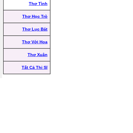
Thơ Tình
Thơ Học Trò
Thơ Lục Bát
Thơ Với Hoa
Thơ Xuân
Tất Cả Thi Sĩ