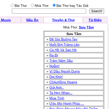
Bài Thơ
Nhà Thơ
Bài Thơ hay Tác Giả
 Music
Nấu Ăn
Truyện & Thơ
Từ Điển
Nhà Thơ:
Sưu Tầm
Sưu Tầm
»
Để Gió Buông Tay
»
Ngồi Đợi Trăng Lên
»
Cá Hề Và San Hô
»
Ra Đi
»
Trăm Năm Sầu
»
Ngẫm!
»
Ví Dầu Người Dưng
»
Dại Khờ!
»
ChậuHồng Hoang
»
Gửi Anh..
»
Ta Hẹn Nhau...
»
Mua Tình
»
Ước Mơ Hạnh Phúc ...
»
Bức Rèm Nhung Màu Đỏ Thẫm