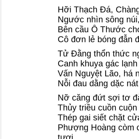
Hỡi Thạch Đá, Chàng
Ngước nhìn sông núi,
Bên cầu Ô Thước ch
Cô đơn lẻ bóng đẫn 
Tử Đằng thổn thức n
Canh khuya gác lạnh 
Vấn Nguyệt Lão, há 
Nỗi đau dằng dặc ná
Nỡ căng đứt sợi tơ đ
Thủy triều cuồn cuộn
Thép gai siết chặt cử
Phượng Hoàng còm c
tươi.