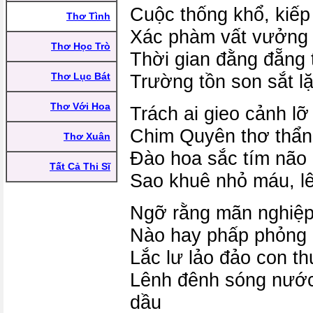
Cuộc thống khổ, kiếp
Thơ Tình
Xác phàm vất vưởng
Thơ Học Trò
Thời gian đằng đẵng
Thơ Lục Bát
Trường tồn son sắt 
Thơ Với Hoa
Trách ai gieo cảnh lỡ
Chim Quyên thơ thẩn,
Thơ Xuân
Đào hoa sắc tím não
Tất Cả Thi Sĩ
Sao khuê nhỏ máu, lê
Ngỡ rằng mãn nghiệp
Nào hay phấp phỏng 
Lắc lư lảo đảo con t
Lênh đênh sóng nước
dầu