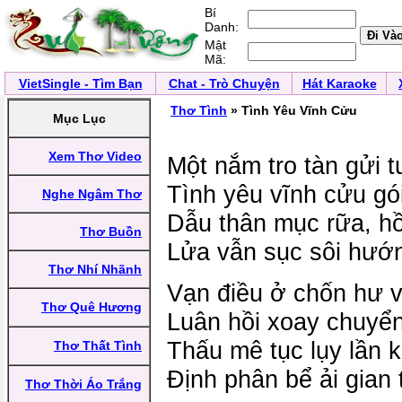
Bí
Danh:
Mật
Mã:
VietSingle - Tìm Bạn
Chat - Trò Chuyện
Hát Karaoke
Thơ Tình
» Tình Yêu Vĩnh Cửu
Mục Lục
Xem Thơ Video
Một nắm tro tàn gửi 
Tình yêu vĩnh cửu gó
Nghe Ngâm Thơ
Dẫu thân mục rữa, hồ
Thơ Buồn
Lửa vẫn sục sôi hướ
Thơ Nhí Nhãnh
Vạn điều ở chốn hư 
Thơ Quê Hương
Luân hồi xoay chuyể
Thấu mê tục lụy lần 
Thơ Thất Tình
Định phân bể ải gian 
Thơ Thời Áo Trắng