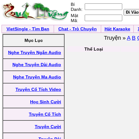
Bí
Danh:
Mật
Mã:
VietSingle - Tìm Bạn
Chat - Trò Chuyện
Hát Karaoke
Truyện »
A
B
Mục Lục
Thể Loại
Nghe Truyện Ngắn Audio
Nghe Truyện Dài Audio
Nghe Truyện Ma Audio
Truyện Cổ Tích Video
Học Sinh Cười
Truyện Cổ Tích
Truyện Cười