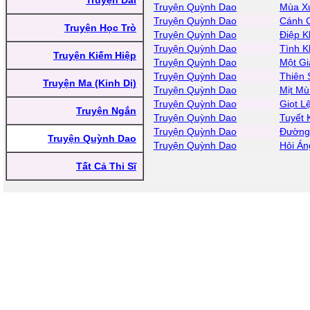
Truyện Dài
Truyện Quỳnh Dao
Mùa X
Truyện Quỳnh Dao
Cánh C
Truyện Học Trò
Truyện Quỳnh Dao
Điệp 
Truyện Quỳnh Dao
Tình K
Truyện Kiếm Hiệp
Truyện Quỳnh Dao
Một Gi
Truyện Quỳnh Dao
Thiên 
Truyện Ma (Kinh Dị)
Truyện Quỳnh Dao
Mịt Mù
Truyện Quỳnh Dao
Giọt L
Truyện Ngắn
Truyện Quỳnh Dao
Tuyết 
Truyện Quỳnh Dao
Đường 
Truyện Quỳnh Dao
Truyện Quỳnh Dao
Hỏi Án
Tất Cả Thi Sĩ