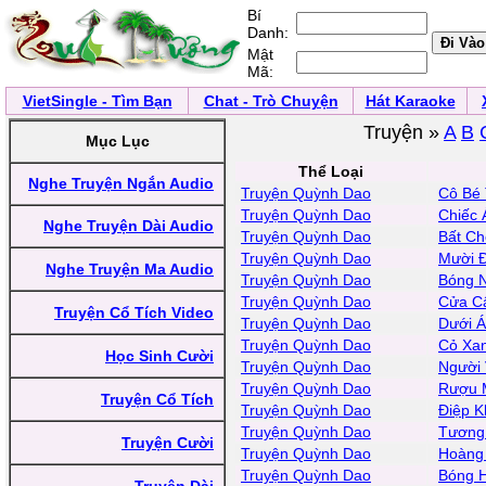
Bí
Danh:
Mật
Mã:
VietSingle - Tìm Bạn
Chat - Trò Chuyện
Hát Karaoke
Truyện »
A
B
Mục Lục
Thể Loại
Nghe Truyện Ngắn Audio
Truyện Quỳnh Dao
Cô Bé 
Truyện Quỳnh Dao
Chiếc
Nghe Truyện Dài Audio
Truyện Quỳnh Dao
Bất Ch
Truyện Quỳnh Dao
Mười 
Nghe Truyện Ma Audio
Truyện Quỳnh Dao
Bóng 
Truyện Quỳnh Dao
Cửa C
Truyện Cổ Tích Video
Truyện Quỳnh Dao
Dưới Á
Truyện Quỳnh Dao
Cỏ Xa
Học Sinh Cười
Truyện Quỳnh Dao
Người
Truyện Quỳnh Dao
Rượu 
Truyện Cổ Tích
Truyện Quỳnh Dao
Điệp K
Truyện Quỳnh Dao
Tương
Truyện Cười
Truyện Quỳnh Dao
Hoàng
Truyện Quỳnh Dao
Bóng 