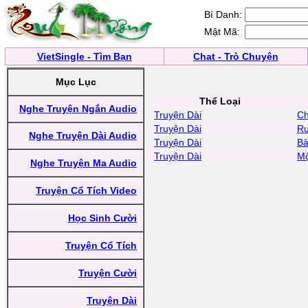
Bí Danh:
Mật Mã:
VietSingle - Tìm Bạn
Chat - Trò Chuyện
Mục Lục
Thể Loại
Nghe Truyện Ngắn Audio
Truyện Dài
Ch
Truyện Dài
Ru
Nghe Truyện Dài Audio
Truyện Dài
Bà
Truyện Dài
Mộ
Nghe Truyện Ma Audio
Truyện Cổ Tích Video
Học Sinh Cười
Truyện Cổ Tích
Truyện Cười
Truyện Dài