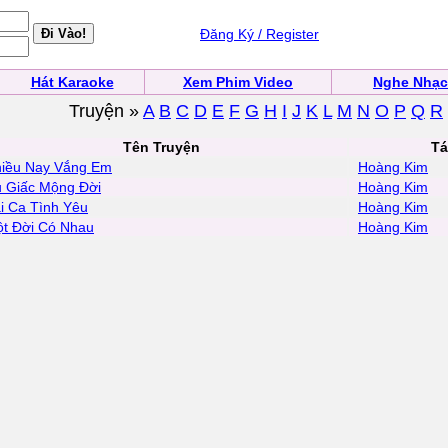
Đăng Ký / Register
Hát Karaoke
Xem Phim Video
Nghe Nhạc
Truyện »
A
B
C
D
E
F
G
H
I
J
K
L
M
N
O
P
Q
R
Tên Truyện
Tá
iều Nay Vắng Em
Hoàng Kim
 Giấc Mộng Đời
Hoàng Kim
i Ca Tình Yêu
Hoàng Kim
t Đời Có Nhau
Hoàng Kim