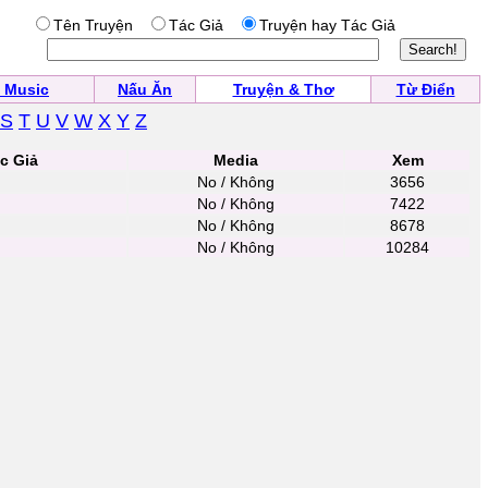
Tên Truyện
Tác Giả
Truyện hay Tác Giả
 Music
Nấu Ăn
Truyện & Thơ
Từ Điển
S
T
U
V
W
X
Y
Z
c Giả
Media
Xem
No / Không
3656
No / Không
7422
No / Không
8678
No / Không
10284