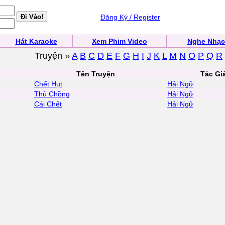
Đăng Ký / Register
Hát Karaoke
Xem Phim Video
Nghe Nhạc
Truyện »
A
B
C
D
E
F
G
H
I
J
K
L
M
N
O
P
Q
R
Tên Truyện
Tác Gi
Chết Hụt
Hải Ngữ
Thù Chồng
Hải Ngữ
Cái Chết
Hải Ngữ