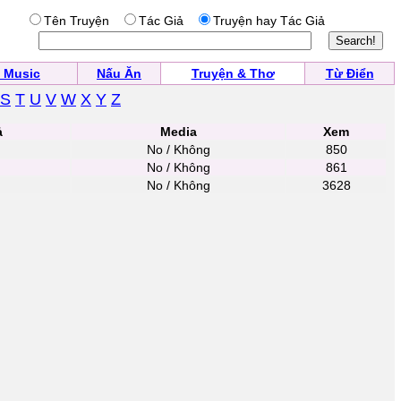
Tên Truyện
Tác Giả
Truyện hay Tác Giả
 Music
Nấu Ăn
Truyện & Thơ
Từ Điển
S
T
U
V
W
X
Y
Z
ả
Media
Xem
No / Không
850
No / Không
861
No / Không
3628