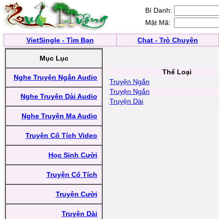
Bí Danh:
Mật Mã:
VietSingle - Tìm Bạn
Chat - Trò Chuyện
Mục Lục
Thể Loại
Nghe Truyện Ngắn Audio
Truyện Ngắn
Truyện Ngắn
Nghe Truyện Dài Audio
Truyện Dài
Nghe Truyện Ma Audio
Truyện Cổ Tích Video
Học Sinh Cười
Truyện Cổ Tích
Truyện Cười
Truyện Dài