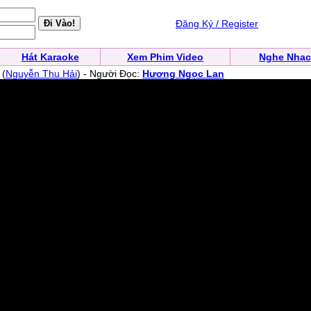
Đăng Ký / Register
Hát Karaoke
Xem Phim Video
Nghe Nhạc
(
Nguyễn Thu Hải
) - Người Đọc:
Hương Ngọc Lan