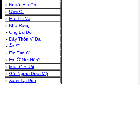
»
Người Em Gái...
»
Ước Gì
»
Mai Tôi Về
»
Nhớ Rừng
»
Ông Lái Đò
»
Đây Thôn Vĩ Dạ
»
Ẩn Sĩ
»
Em Tìm Gì
»
Em Ở Nơi Nào?
»
Mùa Gío Rối
»
Gửi Người Dưới Mộ
»
Xuân Lại Đến