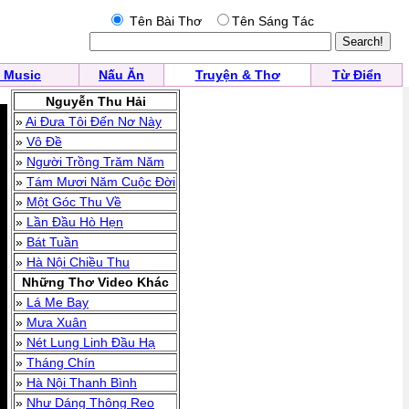
Tên Bài Thơ
Tên Sáng Tác
 Music
Nấu Ăn
Truyện & Thơ
Từ Điển
Nguyễn Thu Hải
»
Ai Đưa Tôi Đến Nơ Này
»
Vô Đề
»
Người Trồng Trăm Năm
»
Tám Mươi Năm Cuộc Đời
»
Một Góc Thu Về
»
Lần Đầu Hò Hẹn
»
Bát Tuần
»
Hà Nội Chiều Thu
Những Thơ Video Khác
»
Lá Me Bay
»
Mưa Xuân
»
Nét Lung Linh Đầu Hạ
»
Tháng Chín
»
Hà Nội Thanh Bình
»
Như Dáng Thông Reo