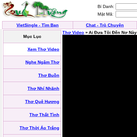
Bí Danh:
Mật Mã:
VietSingle - Tìm Bạn
Chat - Trò Chuyện
Thơ Video
» Ai Đưa Tôi Đến Nơ Này
Mục Lục
Xem Thơ Video
Nghe Ngâm Thơ
Thơ Buồn
Thơ Nhí Nhãnh
Thơ Quê Hương
Thơ Thất Tình
Thơ Thời Áo Trắng