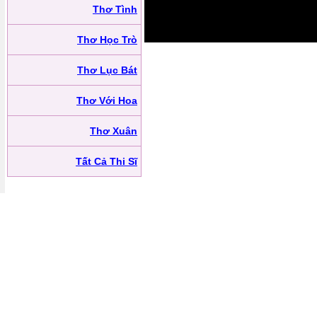
Thơ Tình
Thơ Học Trò
Thơ Lục Bát
Thơ Với Hoa
Thơ Xuân
Tất Cả Thi Sĩ