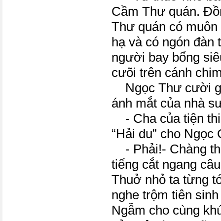
Cầm Thư quán. Đồ
Thư quán có muôn v
hạ và có ngón đàn t
người bay bổng siê
cưõi trên cánh chi
Ngọc Thư cười gư
ánh mắt của nhà sư
- Cha của tiện thi
“Hải du” cho Ngọ
- Phải!- Chàng thư
tiếng cắt ngang câ
Thuở nhỏ ta từng 
nghe trộm tiên sinh
Ngẫm cho cùng khú