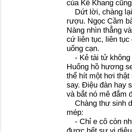
của Kê Khang cũng c
Dứt lời, chàng lại
rượu. Ngọc Cầm bấ
Nàng nhìn thẳng v
cứ liên tục, liên t
uống cạn.
- Kẻ tài tử không 
Huống hồ hương se
thể hít một hơi th
say. Điệu đàn hay s
và bắt nó mê đắm 
Chàng thư sinh d
mép:
- Chỉ e cô còn nhỏ
được hết sự vi diệu