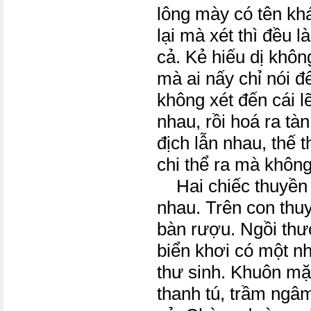
lông mày có tên k
lại mà xét thì đều l
cả. Kẻ hiếu dị khôn
mà ai nấy chỉ nói đ
không xét đến cái l
nhau, rồi hoá ra tàn
địch lẫn nhau, thế t
chi thể ra mà không
Hai chiếc thuyền l
nhau. Trên con thuy
bàn rượu. Ngồi th
biển khơi có một n
thư sinh. Khuôn mặ
thanh tú, trầm ngâ