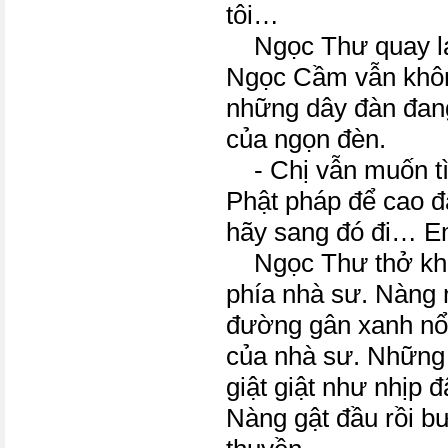
tôi…
Ngọc Thư quay lạ
Ngọc Cầm vẫn khôn
những dây đàn đan
của ngọn đèn.
- Chị vẫn muốn tì
Phật pháp để cao 
hãy sang đó đi… 
Ngọc Thư thở khẽ
phía nhà sư. Nàng 
đường gân xanh nổi
của nhà sư. Những
giật giật như nhịp đ
Nàng gật đầu rồi b