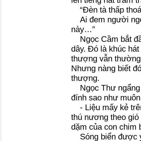
lên tiếng hát trầm t
“Đèn tà thấp thoá
Ai đem người ngọ
này…”
Ngọc Cầm bắt đầu 
dây. Đó là khúc há
thượng vẫn thường 
Nhưng nàng biết đó
thượng.
Ngọc Thư ngẩng đ
đính sao như muôn
- Liệu mấy kẻ trên
thú nương theo gió 
dặm của con chim 
Sóng biển được y