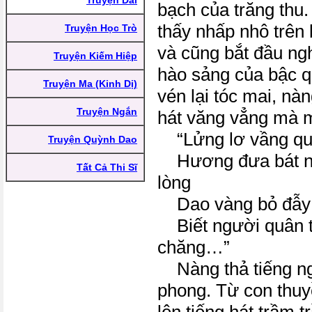
Truyện Dài
bạch của trăng thu.
thấy nhấp nhô trên
Truyện Học Trò
và cũng bắt đầu ngh
Truyện Kiếm Hiệp
hào sảng của bậc 
Truyện Ma (Kinh Dị)
vén lại tóc mai, nàn
Truyện Ngắn
hát văng vẳng mà 
“Lửng lơ vầng qu
Truyện Quỳnh Dao
Hương đưa bát ng
Tất Cả Thi Sĩ
lòng
Dao vàng bỏ đẫy 
Biết người quân t
chăng…”
Nàng thả tiếng ng
phong. Từ con thuy