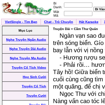
Bí
Danh:
Mật
Mã:
VietSingle - Tìm Bạn
Chat - Trò Chuyện
Hát Karaoke
Truyện Dài » Cầm Thư Quán
Mục Lục
Ngàn vạn sao đu
Nghe Truyện Ngắn Audio
trên sóng biển. Gí
bay lẫn với vị nồng
Nghe Truyện Dài Audio
- Hương rượu s
Nghe Truyện Ma Audio
- Phải rồi… hươn
Truyện Cổ Tích Video
Tây hồ! Giữa biển 
Học Sinh Cười
cuối cùng cũng tìm
một quãng, để chị 
Truyện Cổ Tích
Ngọc Thư với chiế
Truyện Cười
Nàng vấn cao tóc l