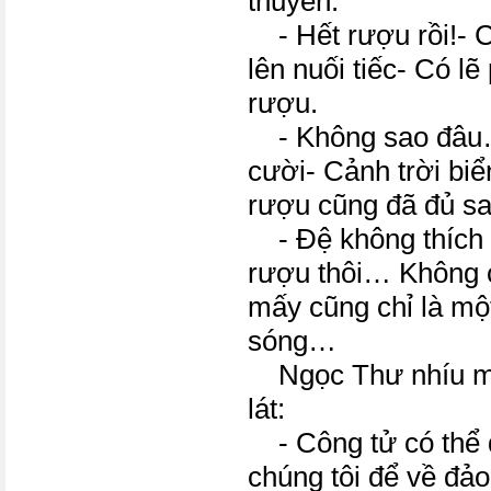
thuyền.
- Hết rượu rồi!- C
lên nuối tiếc- Có lẽ
rượu.
- Không sao đâu
cười- Cảnh trời biể
rượu cũng đã đủ 
- Đệ không thích P
rượu thôi… Không c
mấy cũng chỉ là mộ
sóng…
Ngọc Thư nhíu mà
lát:
- Công tử có thể 
chúng tôi để về đả