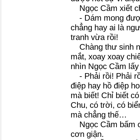
Ngọc Cầm xiết ch
- Dám mong được b
chẳng hay ai là ng
tranh vừa rồi!
Chàng thư sinh n
mắt, xoay xoay chi
nhìn Ngọc Cầm lấy 
- Phải rồi! Phải r
điệp hay hồ điệp ho
mà biết! Chỉ biết c
Chu, có trời, có bi
mà chẳng thế…
Ngọc Cầm bấm chặ
cơn giận.