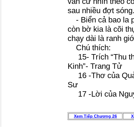
vẫn cứ nhìn theo c
sau nhiều đợt sóng
- Biển cả bao la p
còn bờ kia là cõi th
chạy dài là ranh g
Chú thích:
15- Trích “Thu t
Kinh”- Trang Tử
16 -Thơ của Quả
Sư
17 -Lời của Nguy
Xem Tiếp Chương 26
X