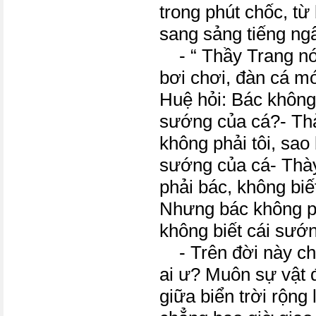
trong phút chốc, từ 
sang sảng tiếng ng
- “ Thầy Trang nói
bơi chơi, đàn cá m
Huệ hỏi: Bác không 
sướng của cá?- Th
không phải tôi, sao 
sướng của cá- Thày
phải bác, không biế
Nhưng bác không ph
không biết cái sướn
- Trên đời này ch
ai ư? Muôn sự vật 
giữa biển trời rộn