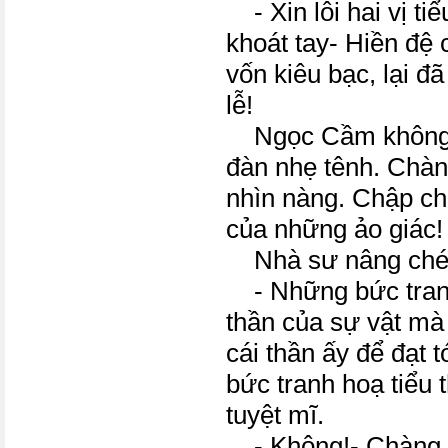
- Xin lỗi hai vị t
khoát tay- Hiền đệ 
vốn kiêu bạc, lại đã
lễ!
Ngọc Cầm không 
đàn nhẹ tênh. Chàn
nhìn nàng. Chập c
của những ảo giác!
Nhà sư nâng chén,
- Những bức tranh
thần của sự vật mà
cái thần ấy để đạt t
bức tranh hoạ tiểu
tuyệt mĩ.
- Không!- Chàng th