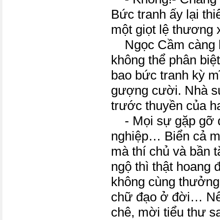
Bức tranh ấy lại th
một giọt lệ thương
Ngọc Cầm càng bộ
không thể phân biệt
bao bức tranh kỳ 
gượng cười. Nhà sư
trước thuyền của h
- Mọi sự gặp gỡ đ
nghiệp… Biển cả m
mà thí chủ và bần 
ngộ thì thật hoang
không cùng thưởng
chữ đạo ở đời… Nếu
chê, mời tiểu thư 