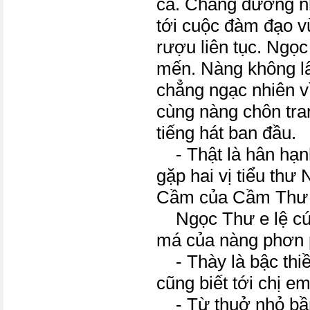
cả. Chàng dường n
tới cuộc đàm đạo vừ
rượu liên tục. Ngọ
mến. Nàng không l
chẳng ngạc nhiên v
cùng nàng chôn tra
tiếng hát ban đầu.
- Thật là hân hạn
gặp hai vị tiểu th
Cầm của Cầm Thư
Ngọc Thư e lệ cúi
má của nàng phơn 
- Thày là bậc thiề
cũng biết tới chị e
- Từ thuở nhỏ bần