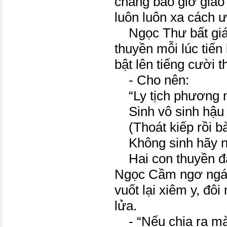
chẳng bao giờ giao
luôn luôn xa cách 
Ngọc Thư bất giác
thuyền mỗi lúc tiến 
bật lên tiếng cười t
- Cho nên:
“Ly tịch phương ng
Sinh vô sinh hậu t
(Thoát kiếp rồi bàn
Không sinh hãy nó
Hai con thuyền đa
Ngọc Cầm ngơ ngá
vuốt lại xiêm y, đô
lửa.
- “Nếu chia ra mà 