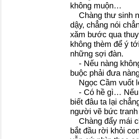
không muộn…
Chàng thư sinh nh
dậy, chẳng nói chẳ
xăm bước qua thu
không thèm để ý t
những sợi đàn.
- Nếu nàng không 
buộc phải đưa nàng
Ngọc Cầm vuốt lọn
- Có hề gì… Nếu c
biết đâu ta lại chẳn
người vẽ bức tranh
Chàng đẩy mái ch
bắt đầu rời khỏi co