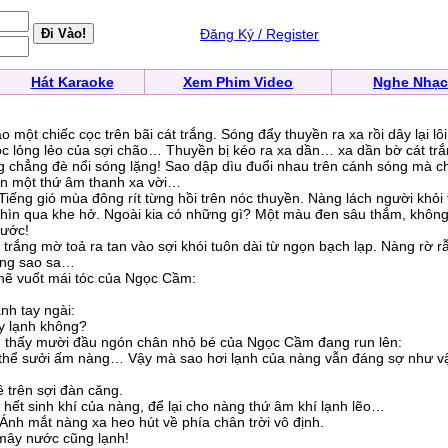
Đăng Ký / Register
Hát Karaoke
Xem Phim Video
Nghe Nhạc
 một chiếc cọc trên bãi cát trắng. Sóng đẩy thuyền ra xa rồi dây lại lô
ộc lỏng lẻo của sợi chão… Thuyền bị kéo ra xa dần… xa dần bờ cát trắ
hẳng đè nổi sóng lặng! Sao dập dìu đuổi nhau trên cánh sóng mà c
n một thứ âm thanh xa vời…
 gió mùa đông rít từng hồi trên nóc thuyền. Nàng lách người khỏi
ìn qua khe hở. Ngoài kia có những gì? Một màu đen sâu thắm, không
nước!
rắng mờ toả ra tan vào sợi khói tuôn dài từ ngọn bạch lạp. Nàng rờ r
ếng sao sa…
ẽ vuốt mái tóc của Ngọc Cầm:
h tay ngài:
 lạnh không?
 thấy mười đầu ngón chân nhỏ bé của Ngọc Cầm đang run lên:
 thể sưởi ấm nàng… Vậy mà sao hơi lạnh của nàng vẫn đáng sợ như v
rên sợi đàn căng.
 hết sinh khí của nàng, để lại cho nàng thứ âm khí lạnh lẽo…
h mắt nàng xa heo hút về phía chân trời vô định.
mây nước cũng lạnh!