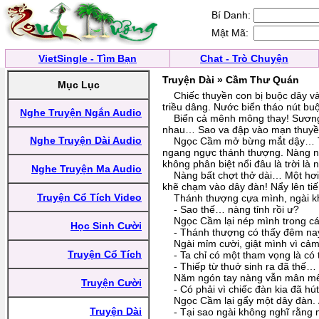
Bí Danh:
Mật Mã:
VietSingle - Tìm Bạn
Chat - Trò Chuyện
Truyện Dài » Cầm Thư Quán
Mục Lục
Chiếc thuyền con bị buộc dây vào
triều dâng. Nước biển tháo nút bu
Nghe Truyện Ngắn Audio
Biển cả mênh mông thay! Sương c
nhau… Sao va đập vào mạn thuyề
Nghe Truyện Dài Audio
Ngọc Cầm mở bừng mắt dậy… Tiếng
ngang ngực thánh thượng. Nàng nh
không phân biệt nổi đâu là trời là 
Nghe Truyện Ma Audio
Nàng bất chợt thở dài… Một hơi t
khẽ chạm vào dây đàn! Nẩy lên ti
Truyện Cổ Tích Video
Thánh thượng cựa mình, ngài kh
- Sao thế… nàng tỉnh rồi ư?
Ngọc Cầm lại nép mình trong cán
Học Sinh Cười
- Thánh thượng có thấy đêm nay
Ngài mỉm cười, giật mình vì cảm
Truyện Cổ Tích
- Ta chỉ có một tham vọng là có
- Thiếp từ thuở sinh ra đã thế…
Năm ngón tay nàng vẫn mân mê t
Truyện Cười
- Có phải vì chiếc đàn kia đã hút
Ngọc Cầm lại gẩy một dây đàn. Án
Truyện Dài
- Tại sao ngài không nghĩ rằng 