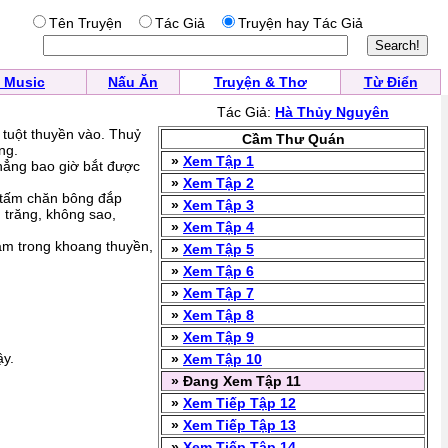
Tên Truyện
Tác Giả
Truyện hay Tác Giả
 Music
Nấu Ăn
Truyện & Thơ
Từ Điển
Tác Giả:
Hà Thủy Nguyên
i tuột thuyền vào. Thuỷ
Cầm Thư Quán
ng.
»
Xem Tập 1
hẳng bao giờ bắt được
»
Xem Tập 2
 tấm chăn bông đắp
»
Xem Tập 3
 trăng, không sao,
»
Xem Tập 4
ẫm trong khoang thuyền,
»
Xem Tập 5
»
Xem Tập 6
»
Xem Tập 7
»
Xem Tập 8
»
Xem Tập 9
ậy.
»
Xem Tập 10
» Đang Xem Tập 11
»
Xem Tiếp Tập 12
»
Xem Tiếp Tập 13
»
Xem Tiếp Tập 14