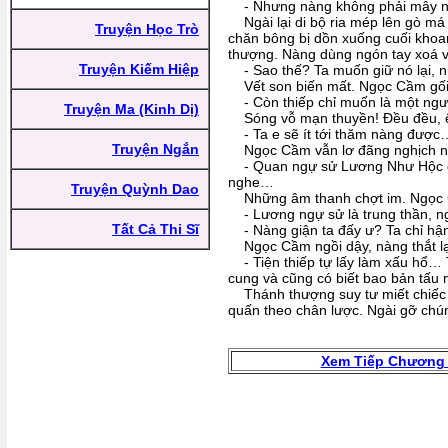
- Nhưng nàng không phải mây
Ngài lại di bộ ria mép lên gò má
Truyện Học Trò
chăn bông bị dồn xuống cuối khoa
thượng. Nàng dùng ngón tay xoá vộ
Truyện Kiếm Hiệp
- Sao thế? Ta muốn giữ nó lại, 
Vết son biến mất. Ngọc Cầm gối 
- Còn thiếp chỉ muốn là một ngườ
Truyện Ma (Kinh Dị)
Sóng vỗ mạn thuyền! Đều đều, 
- Ta e sẽ ít tới thăm nàng được
Truyện Ngắn
Ngọc Cầm vẫn lơ đãng nghịch nh
- Quan ngự sử Lương Như Hộc đã 
nghe…
Truyện Quỳnh Dao
Những âm thanh chợt im. Ngọc C
- Lương ngự sử là trung thần, ng
Tất Cả Thi Sĩ
- Nàng giận ta đấy ư? Ta chỉ hậ
Ngọc Cầm ngồi dậy, nàng thắt lại
- Tiện thiếp tự lấy làm xấu hổ… T
cung và cũng có biết bao bản tấu
Thánh thượng suy tư miết chiếc l
quấn theo chân lược. Ngài gỡ chún
Xem Tiếp Chương