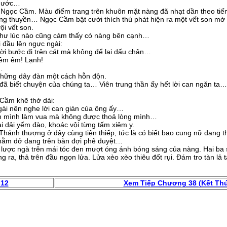
 nước…
 Ngọc Cầm. Màu điểm trang trên khuôn mặt nàng đã nhạt dần theo tiến
ng thuyền… Ngọc Cầm bật cười thích thú phát hiện ra một vết son mờ
i vết son.
như lúc nào cũng cảm thấy có nàng bên cạnh…
đầu lên ngực ngài:
i bước đi trên cát mà không để lại dấu chân…
êm êm! Lạnh!
…
ững dây đàn một cách hỗn độn.
biết chuyện của chúng ta… Viên trung thần ấy hết lời can ngăn ta…
ầm khẽ thở dài:
ài nên nghe lời can gián của ông ấy…
n mình làm vua mà không được thoả lòng mình…
 dải yếm đào, khoác vội từng tấm xiêm y.
hánh thượng ở đây cùng tiện thiếp, tức là có biết bao cung nữ đang 
 nằm dở dang trên bàn đợi phê duyệt…
ược ngà trên mái tóc đen mượt óng ánh bóng sáng của nàng. Hai ba 
g ra, thả trên đầu ngọn lửa. Lửa xèo xèo thiêu đốt rụi. Đám tro tàn l
 12
Xem Tiếp Chương 38 (Kết Th