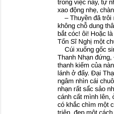
trong việc này, tự 
xao động nhẹ, chà
– Thuyền đã trôi mấ
không chỗ dung thâ
bắt cóc! ôi! Hoặc l
Tốn Sĩ Nghị một ch
Cúi xuống gốc sim
Thanh Nhạn đứng, 
thanh kiếm của nàn
lánh ở đấy. Đại Thạ
ngâm nhìn cái chu
nhạn rất sẩc sảo n
cánh cất mình lên,
có khắc chìm một c
triện, đẹp một cách