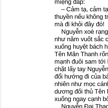
miệng đáp:
– Cảm tạ, cảm tạ!
thuyền nếu không trả
mà đi khỏi đây đó!
Nguyễn xoè rạng 
như năm vuốt sắc c
xuống huyệt bách h
Tên Mãn Thanh rống
mạnh đuôi sam tới l
chặt lấy tay Nguyễ
đổi hướng đi của b
nhiên như mọc cánh
dương đối thủ Tên 
xuống ngay cạnh b
Nguyễn Đại Thạch 