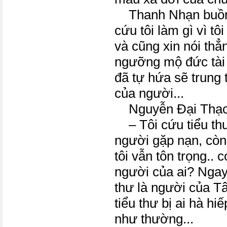
Thanh Nhạn buồn b
cứu tôi làm gì vì t
và cũng xin nói thẳn
ngưỡng mộ đức tài
đã tự hứa sẽ trung 
của người...
Nguyễn Đại Thạch
– Tôi cứu tiểu thư
người gặp nạn, còn
tôi vẫn tôn trọng.. c
người của ai? Ngay 
thư là người của T
tiểu thư bị ai hà hi
như thường...