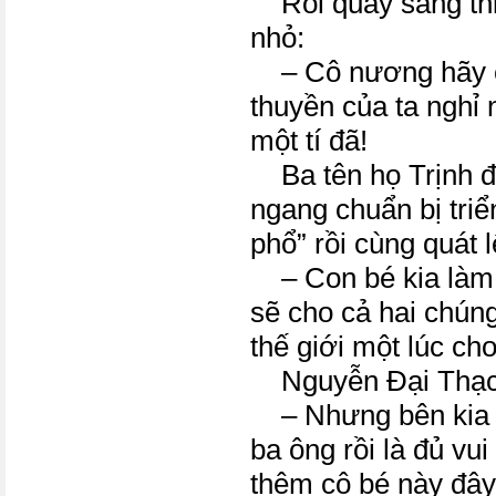
Rổi quay sang thi
nhỏ:
– Cô nương hãy c
thuyền của ta nghỉ n
một tí đã!
Ba tên họ Trịnh đ
ngang chuẩn bị triển
phổ” rồi cùng quát l
– Con bé kia làm g
sẽ cho cả hai chún
thế giới một lúc ch
Nguyễn Đại Thạch 
– Nhưng bên kia t
ba ông rồi là đủ vui
thêm cô bé này đâ