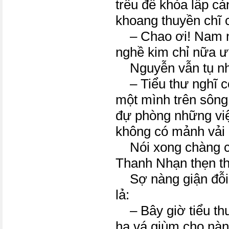
trêu đế khỏa lấp cả
khoang thuyền chĩ 
– Chao ơi! Nam n
nghề kim chỉ nữa ư
Nguyễn vẫn tụ nh
– Tiểu thư nghĩ co
một mình trên sông
đự phòng những vi
không có mảnh vải 
Nói xong chàng cư
Thanh Nhạn thẹn t
Sợ nàng giận đỗi 
lả:
– Bây giờ tiểu thư
hạ vá giùm cho nàn