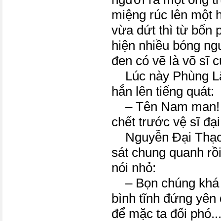
miệng rúc lên một hồ
vừa dứt thì từ bốn 
hiện nhiều bóng n
đen có vẽ là võ sĩ
Lúc này Phùng Lãn
hắn lên tiếng quát:
– Tên Nam man! H
chết trước vệ sĩ đạ
Nguyễn Đại Thạc
sát chung quanh rồ
nói nhỏ:
– Bọn chúng khá đ
bình tĩnh đứng yên
để mặc ta đối phó..