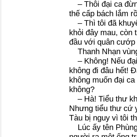
– Thôi đại ca đừn
thế cấp bách lắm rồ
– Thì tôi đã khuyê
khỏi đây mau, còn tô
đầu với quân cướp 
Thanh Nhạn vùng 
– Không! Nếu đại 
không đi đâu hết! Đạ
không muốn đại ca 
không?
– Hà! Tiểu thư khi
Nhưng tiểu thư cứ 
Tàu bị nguy vì tôi t
Lúc ấy tên Phùng 
người ra một ống tr