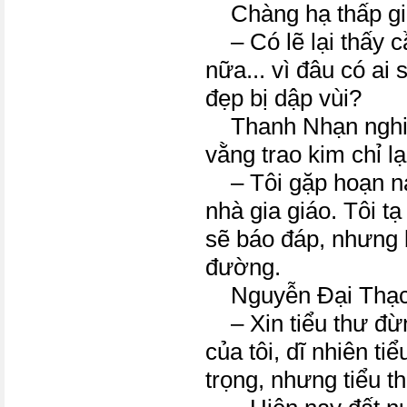
Chàng hạ thấp gi
– Có lẽ lại thấy c
nữa... vì đâu có ai
đẹp bị dập vùi?
Thanh Nhạn nghiê
vằng trao kim chỉ l
– Tôi gặp hoạn nạ
nhà gia giáo. Tôi t
sẽ báo đáp, nhưng 
đường.
Nguyễn Đại Thạch
– Xin tiểu thư đừ
của tôi, dĩ nhiên ti
trọng, nhưng tiểu t