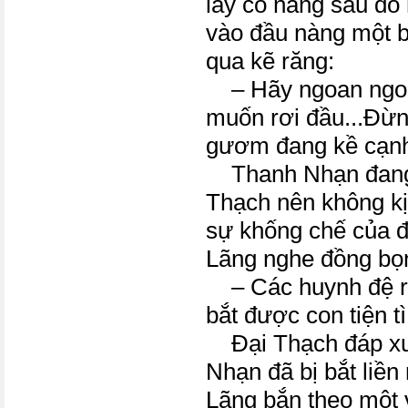
lấy cô nàng sau đó
vào đầu nàng một ba
qua kẽ răng:
– Hãy ngoan ngoã
muốn rơi đầu...Đừng
gươm đang kề cạnh
Thanh Nhạn đang 
Thạch nên không kị
sự khống chế của 
Lãng nghe đồng bọn 
– Các huynh đệ rứt
bắt được con tiện tì
Đại Thạch đáp xu
Nhạn đã bị bắt liề
Lãng bắn theo một 