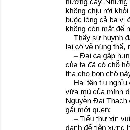
nương đây. Nhưng xi
không chịu rời khỏi 
buộc lòng cả ba vị 
không còn mắt để n
Thấy sư huynh đã 
lại có vẻ núng thế, 
– Đại ca gặp hung 
của ta đã có chỗ hở.
tha cho bọn chó này
Hai tên tiu nghỉu
vừa mù của mình dì
Nguyễn Đại Thạch 
gái mới quen:
– Tiểu thư xin vui
danh đế tiện xưng 