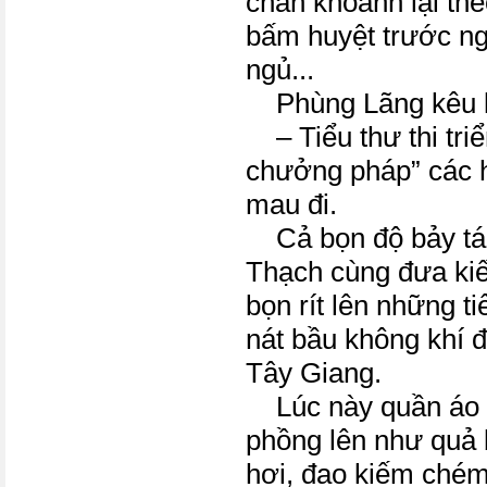
chân khoanh lại theo
bấm huyệt trước ng
ngủ...
Phùng Lãng kêu l
– Tiểu thư thi tri
chưởng pháp” các 
mau đi.
Cả bọn độ bảy tám
Thạch cùng đưa kiế
bọn rít lên những t
nát bầu không khí 
Tây Giang.
Lúc này quần áo 
phồng lên như quả
hơi, đao kiếm chém