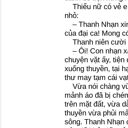
Thiếu nữ có vẻ e 
nhỏ:
– Thanh Nhạn xin
của đại ca! Mong c
Thanh niên cười 
– Ôi! Con nhạn xa
chuyện vặt ấy, tiện 
xuống thuyền, tại h
thư may tạm cái vạt 
Vừa nói chàng vừa
mảnh áo đã bị ché
trên mặt đất, vừa 
thuyền vừa phủi mả
sông. Thanh Nhạn c