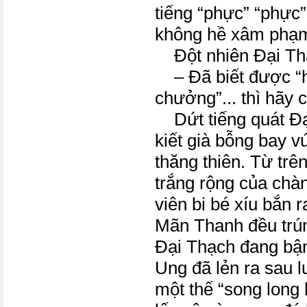
tiếng “phực” “phực” 
không hề xâm phạm
Đột nhiên Đại Thạ
– Đã biết được “
chưởng”... thì hãy c
Dứt tiếng quát Đạ
kiết già bỗng bay v
thăng thiên. Từ trên
trắng rộng của chà
viên bi bé xíu bắn 
Mãn Thanh đều trún
Đại Thạch đang bận
Ung đã lẻn ra sau
một thế “song long 