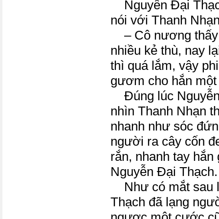
Nguyễn Đại Thạch
nói với Thanh Nhạn
– Cô nương thấy k
nhiều kẻ thù, nay l
thì quá lắm, vậy ph
gươm cho hắn một 
Đúng lúc Nguyễn 
nhìn Thanh Nhạn t
nhanh như sóc đứn
người ra cây cốn đ
rắn, nhanh tay hắn
Nguyễn Đại Thạch.
Như có mắt sau l
Thạch đã lạng ngườ
ngược một cước cũ