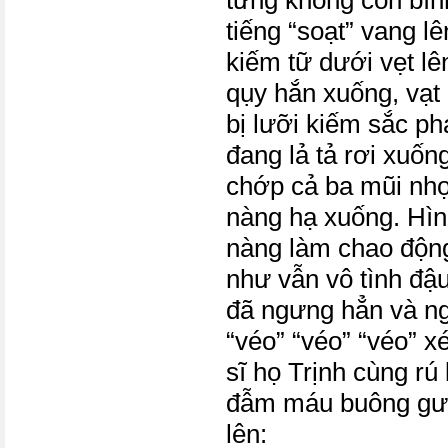
tứng không còn bìn
tiếng “soạt” vang 
kiếm tữ dưới vẹt lên
qụy hắn xuống, vạt
bị lưỡi kiếm sắc ph
đang lả tả rơi xuố
chớp cả ba mũi nhọ
nàng hạ xuống. Hìn
nàng làm chao độn
như vẫn vô tình đậ
đã ngưng hẳn và ng
“véo” “véo” “véo” xé
sĩ họ Trịnh cùng rú
đẫm máu buông gươ
lên: