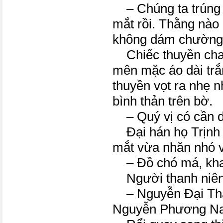
– Chúng ta trúng 
mắt rồi. Thằng nào
không dám chường
Chiếc thuyền cha
mên mặc áo dài trắ
thuyền vọt ra nhẹ n
bình thản trên bờ.
– Quý vị có cần d
Đại hán họ Trịnh 
mắt vừa nhăn nhó v
– Đồ chó má, khai t
Người thanh niên 
– Nguyễn Đại Thạ
Nguyễn Phương Na