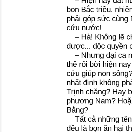
– Hiện nay đất nư
bọn Bắc triều, nhiệ
phải góp sức cùng 
cứu nước!
– Hà! Không lẽ ch
được... độc quyền
– Nhưng đại ca ng
thế rối bời hiện nay
cứu giúp non sông?
nhất định không phả
Trịnh chăng? Hay 
phương Nam? Hoặc
Bằng?
Tất cả những tên 
đều là bọn ăn hại t