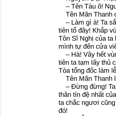
– Tên Tàu ô! Ngươ
Tên Mãn Thanh cư
– Làm gì à! Ta sắ
tiên tổ đây! Khắp v
Tôn Sĩ Nghị của ta 
mình tự đến cửa viên
– Hà! Vây hết vùn
tiên ta tạm lấy thủ
Tòa tổng đốc làm l
Tên Mãn Thanh la
– Đừng đừng! Ta l
thân tín đệ nhất củ
ta chắc ngươi cũng
đó!