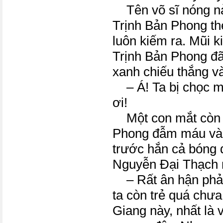
Tên võ sĩ nóng nảy
Trịnh Bản Phong thé
luôn kiếm ra. Mũi k
Trịnh Bản Phong đã
xanh chiếu thắng v
– Á! Ta bị chọc mù
ơi!
Một con mắt còn l
Phong đẫm máu và l
trước hắn cả bóng 
Nguyễn Đại Thạch m
– Rất ân hận phải 
ta còn trẻ quá chư
Giang này, nhất là