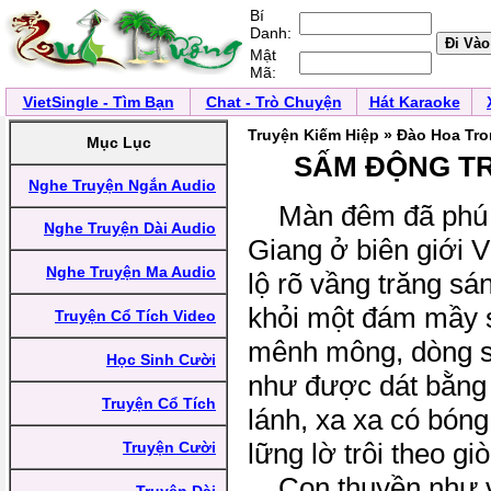
Bí
Danh:
Mật
Mã:
VietSingle - Tìm Bạn
Chat - Trò Chuyện
Hát Karaoke
Truyện Kiếm Hiệp » Đào Hoa Tr
Mục Lục
SẤM ĐỘNG T
Nghe Truyện Ngắn Audio
Màn đêm đã phú
Nghe Truyện Dài Audio
Giang ở biên giới 
Nghe Truyện Ma Audio
lộ rõ vầng trăng sá
khỏi một đám mầy s
Truyện Cổ Tích Video
mênh mông, dòng s
Học Sinh Cười
như được dát bằng 
Truyện Cổ Tích
lánh, xa xa có bón
lững lờ trôi theo g
Truyện Cười
Con thuyền như vô