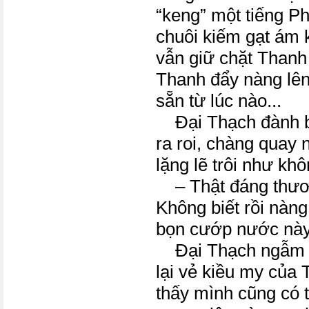
“keng” một tiếng P
chuôi kiếm gạt ám k
vẫn giữ chặt Than
Thanh đẩy nàng lên
sẵn từ lúc nào...
Đại Thạch đành bó
ra roi, chàng quay
lặng lẽ trôi như khô
– Thật đáng thươ
Không biết rồi nàng
bọn cướp nước này.
Đại Thạch ngẫm n
lại vẻ kiều my của
thấy mình cũng có 