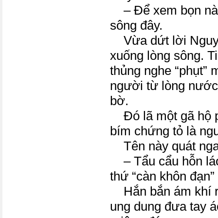
– Để xem bọn nào 
sông đây.
Vừa dứt lời Nguyễ
xuống lòng sông. T
thủng nghe “phụt” m
người từ lòng nước
bờ.
Đó lã một gã hộ p
bím chứng tỏ là n
Tên này quát nga
– Tẩu cẩu hỗn láo 
thứ “càn khôn đạn”
Hắn bắn ám khí r
ung dung đưa tay áo