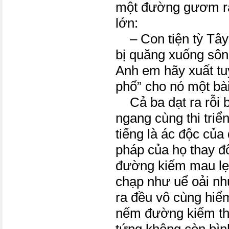
một đường gươm ra 
lớn:
– Con tiện tỳ Tây
bị quăng xuống sôn
Anh em hãy xuất tuy
phổ” cho nó một bà
Cả ba dạt ra rỗi 
ngang cùng thi triể
tiếng là ác độc của
pháp của họ thay đổ
đường kiếm mau lẹ
chạp như uể oải nh
ra đều vô cùng hiể
nếm đường kiếm thứ