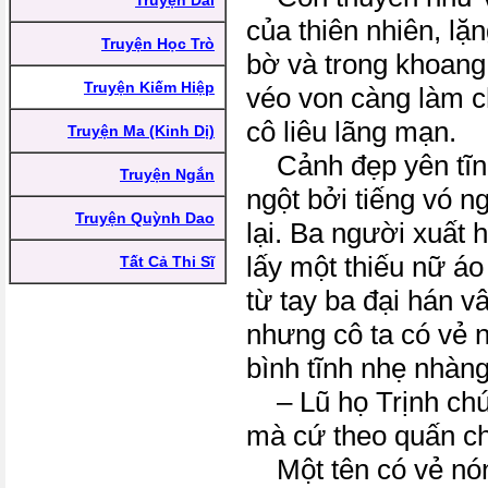
Truyện Dài
của thiên nhiên, lặn
Truyện Học Trò
bờ và trong khoang
Truyện Kiếm Hiệp
véo von càng làm c
cô liêu lãng mạn.
Truyện Ma (Kinh Dị)
Cảnh đẹp yên tĩnh
Truyện Ngắn
ngột bởi tiếng vó 
Truyện Quỳnh Dao
lại. Ba người xuất 
lấy một thiếu nữ áo
Tất Cả Thi Sĩ
từ tay ba đại hán v
nhưng cô ta có vẻ n
bình tĩnh nhẹ nhàn
– Lũ họ Trịnh chú
mà cứ theo quấn c
Một tên có vẻ nón