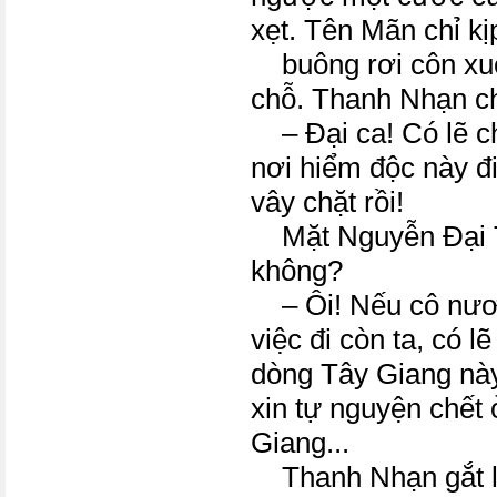
xẹt. Tên Mãn chỉ kịp
buông rơi côn xuố
chỗ. Thanh Nhạn ch
– Đại ca! Có lẽ ch
nơi hiểm độc này đi
vây chặt rồi!
Mặt Nguyễn Đại T
không?
– Ôi! Nếu cô nươ
việc đi còn ta, có l
dòng Tây Giang này
xin tự nguyện chết
Giang...
Thanh Nhạn gắt l