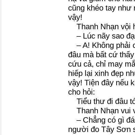
cũng khéo tay như
vậy!
Thanh Nhạn vội hỏ
– Lúc nãy sao đại 
– A! Không phải ch
đâu mà bất cứ thấy a
cứu cả, chỉ may mắ
hiếp lại xinh đẹp nh
vậy! Tiện đây nếu k
cho hỏi:
Tiểu thư đi đâu tớ
Thanh Nhạn vui v
– Chẳng có gì đáng
người đo Tây Sơn sa