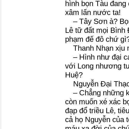
hình bọn Tàu đang 
xâm lấn nước ta!
– Tây Sơn à? Bọn 
Lê tữ đất mọi Bình
phạm đế đô chứ gì
Thanh Nhạn xịu 
– Hình như đại ca
với Long nhương t
Huệ?
Nguyễn Đại Thạch
– Chẳng những kh
còn muốn xé xác bọ
đạp đổ triều Lê, tiê
cả họ Nguyễn của tô
máu xa đời của ch