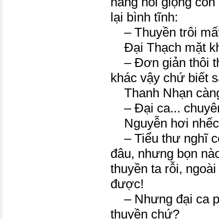
nàng hỏi giọng còn 
lại bình tĩnh:
– Thuyền trôi mất 
Đại Thạch mặt kh
– Đơn giản thôi thì 
khác vậy chứ biết 
Thanh Nhạn càng 
– Đại ca... chuyê
Nguyễn hơi nhếc
– Tiểu thư nghĩ co
đâu, nhưng bọn nào 
thuyền ta rỗi, ngoài
được!
– Nhưng đại ca phả
thuyền chứ?