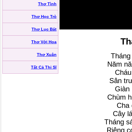
Thơ Tình
Thơ Học Trò
Thơ Lục Bát
Th
Thơ Với Hoa
Tháng 
Thơ Xuân
Năm nă
Tất Cả Thi Sĩ
Cháu
Sân tr
Giàn 
Chùm h
Cha 
Cây l
Tháng sá
Riêng c