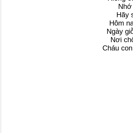
Nhớ 
Hãy 
Hôm na
Ngày gi
Nơi ch
Cháu con