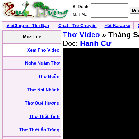
Bí Danh:
Mật Mã:
VietSingle - Tìm Bạn
Chat - Trò Chuyện
Hát Karaoke
Thơ Video
» Tháng S
Mục Lục
Đọc:
Hạnh Cư
Xem Thơ Video
Nghe Ngâm Thơ
Thơ Buồn
Thơ Nhí Nhãnh
Thơ Quê Hương
Thơ Thất Tình
Thơ Thời Áo Trắng