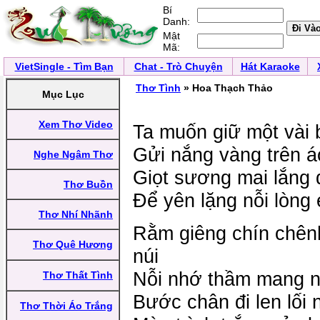
Bí
Danh:
Mật
Mã:
VietSingle - Tìm Bạn
Chat - Trò Chuyện
Hát Karaoke
Thơ Tình
» Hoa Thạch Thảo
Mục Lục
Xem Thơ Video
Ta muốn giữ một vài 
Gửi nắng vàng trên 
Nghe Ngâm Thơ
Giọt sương mai lắng
Thơ Buồn
Để yên lặng nỗi lòng 
Thơ Nhí Nhãnh
Rằm giêng chín chên
Thơ Quê Hương
núi
Nỗi nhớ thầm mang n
Thơ Thất Tình
Bước chân đi len lối
Thơ Thời Áo Trắng