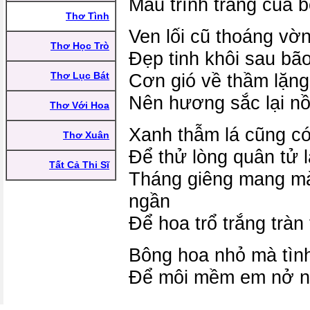
Màu trình trắng của 
Thơ Tình
Ven lối cũ thoáng vờn
Thơ Học Trò
Đẹp tinh khôi sau bã
Thơ Lục Bát
Cơn gió về thầm lặn
Nên hương sắc lại nồ
Thơ Với Hoa
Xanh thẫm lá cũng c
Thơ Xuân
Để thử lòng quân tử 
Tất Cả Thi Sĩ
Tháng giêng mang mà
ngần
Để hoa trổ trắng tràn 
Bông hoa nhỏ mà tìn
Để môi mềm em nở nụ